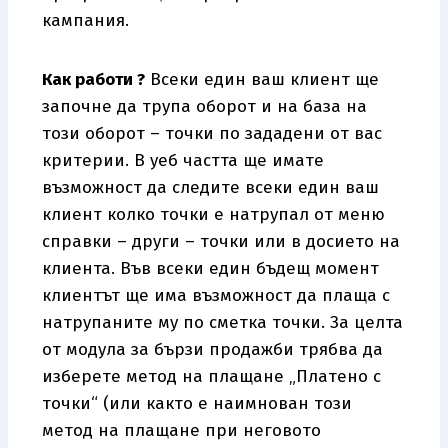
кампания.
Как работи ?
Всеки един ваш клиент ще
започне да трупа оборот и на база на
този оборот – точки по зададени от вас
критерии. В уеб частта ще имате
възможност да следите всеки един ваш
клиент колко точки е натрупал от меню
справки – други – точки или в досието на
клиента. Във всеки един бъдещ момент
клиентът ще има възможност да плаща с
натрупаните му по сметка точки. За целта
от модула за бързи продажби трябва да
изберете метод на плащане „Платено с
точки“ (или както е наимнован този
метод на плащане при неговото