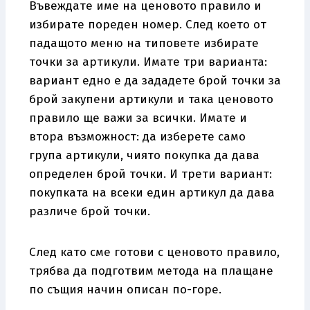
Въвеждате име на ценовото правило и
избирате пореден номер. След което от
падащото меню на типовете избирате
точки за артикули. Имате три варианта:
вариант едно е да зададете брой точки за
брой закупени артикули и така ценовото
правило ще важи за всички. Имате и
втора възможност: да изберете само
група артикули, чиято покупка да дава
определен брой точки. И трети вариант:
покупката на всеки един артикул да дава
различе брой точки.
След като сме готови с ценовото правило,
трябва да подготвим метода на плащане
по същия начин описан по-горе.