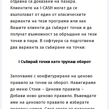
отдавна са доказани на пазара.
Клиентите на
I-CASH
могат да се
възползват от един от класическите
варианти на тези програми или как
Вашите клиенти да събират точки и да
получат възможност за обръщане на тези
точки в пари. В софтуера са подготвени
два варианта за събиране на точки:
I
Събирай точки като трупаш оборот
Започваме с конфигуриране на ценово
правило за точки за оборот. Навигираме
до меню Стоки – Ценови правила –
Добави ново ценово правило. Въвеждате
име на ценовото правило и избирате
пореден номер. След което от падащото