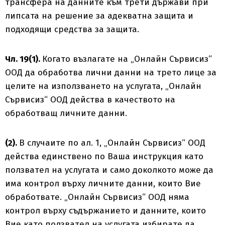
трансфера на данните към трети държави при
липсата на решение за адекватна защита и
подходящи средства за защита.
Чл. 19(1).
Когато възлагате на „Онлайн Сървисиз“
ООД да обработва лични данни на трето лице за
целите на използването на услугата, „Онлайн
Сървисиз“ ООД действа в качеството на
обработващ личните данни.
(2).
В случаите по ал. 1, „Онлайн Сървисиз“ ООД
действа единствено по Ваша инструкция като
ползвател на услугата и само доколкото може да
има контрол върху личните данни, които Вие
обработвате. „Онлайн Сървисиз“ ООД няма
контрол върху съдържанието и данните, които
Вие като ползвател на услугата избирате да