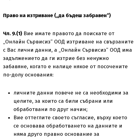
Право на изтриване („да бъдеш забравен“)
Чл. 9.(1)
Вие имате правото да поискате от
„Онлайн Сървисиз“ ООД изтриване на свързаните
с Вас лични данни, а „Онлайн Сървисиз“ ООД има
задължението да ги изтрие без ненужно
забавяне, когато е налице някое от посочените
по-долу основания:
личните данни повече не са необходими за
целите, за които са били събрани или
обработвани по друг начин;
Вие оттеглите своето съгласие, върху което
се основава обработването на данните и
няма друго правно основание за