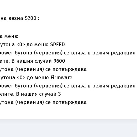
а везна S200 :
на меню
утона <0> до меню SPEED
power бутона (червения) се влиза в режим редакция и
ите. В нашия случай 9600
бутона (червения) се потвърждава
утона <0> до меню Firmware
power бутона (червения) се влиза в режим редакция и
лите. В нашия случай 3
бутона (червения) се потвърждава