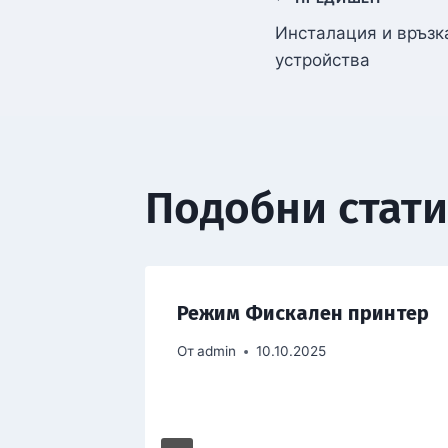
Инсталация и връзк
устройства
Подобни стат
м
Режим Фискален принтер
ула за
От
admin
10.10.2025
?