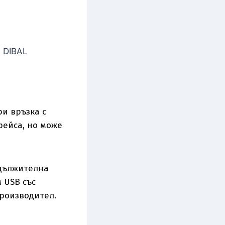
, DIBAL
ри връзка с
фейса, но може
адължителна
 USB със
роизводител.