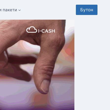
Бутон
и пакети