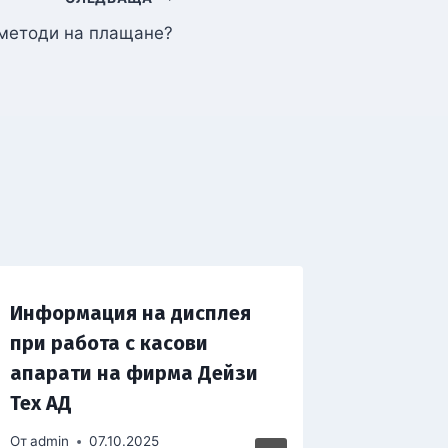
 методи на плащане?
Информация на дисплея
Специф
при работа с касови
особен
апарати на фирма Дейзи
фискал
Тех АД
От
admin
От
admin
07.10.2025