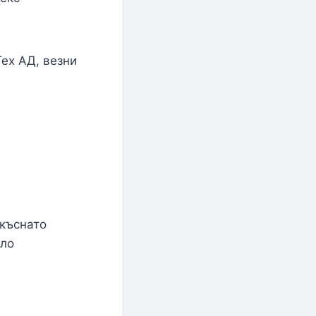
Тех АД, везни
екъснато
гло