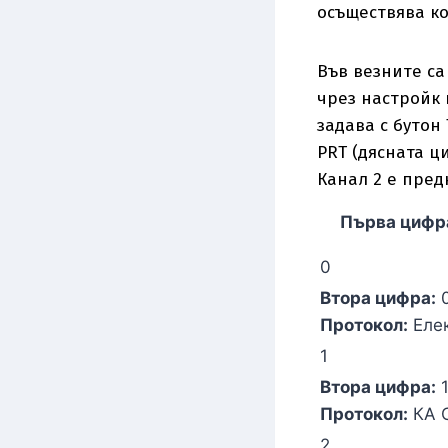
осъществява ко
Във везните са
чрез настройк 
задава с бутон
PRT (дясната ц
Канал 2 е пред
Първа цифр
0
Втора цифра:
Протокол:
Еле
1
Втора цифра:
Протокол:
КА 
2