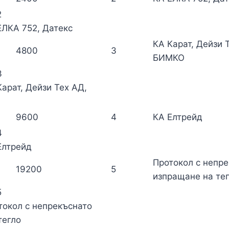
2
ЛКА 752, Датекс
КА Карат, Дейзи 
4800
3
БИМКО
3
арат, Дейзи Тех АД,
9600
4
КА Елтрейд
4
Елтрейд
Протокол с непр
19200
5
изпращане на те
5
окол с непрекъснато
тегло