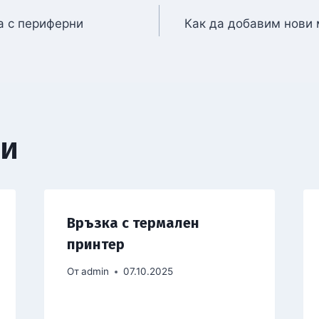
а с периферни
Как да добавим нови
ии
Връзка с термален
принтер
От
admin
07.10.2025