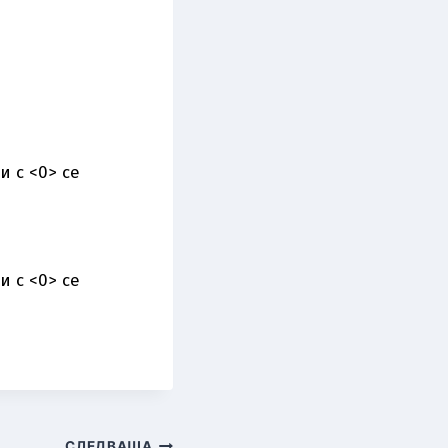
 с <0> се
 с <0> се
СЛЕДВАЩА