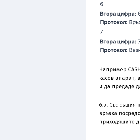
6
Втора цифра:
Протокол:
Връз
7
Втора цифра:
Протокол:
Везн
Например CASH 
касов апарат, 
и да предаде д
б.а. Със същия
връзка посредс
приходящите др