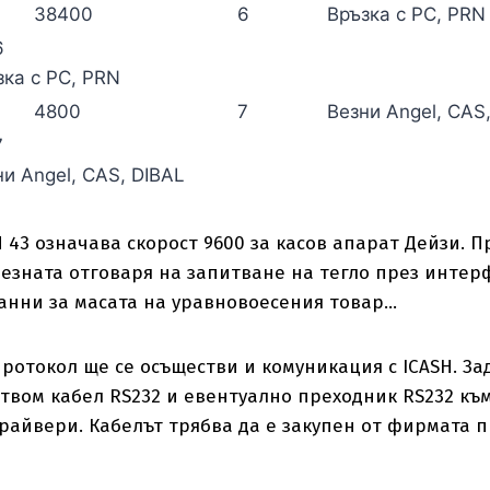
38400
6
Връзка с PC, PRN
6
ка с PC, PRN
4800
7
Везни Angel, CAS
7
и Angel, CAS, DIBAL
43 означава скорост 9600 за касов апарат Дейзи. П
везната отговаря на запитване на тегло през интер
анни за масата на уравновоесения товар…
 протокол ще се осъществи и комуникация с ICASH. З
твом кабел RS232 и евентуално преходник RS232 към
айвери. Кабелът трябва да е закупен от фирмата п