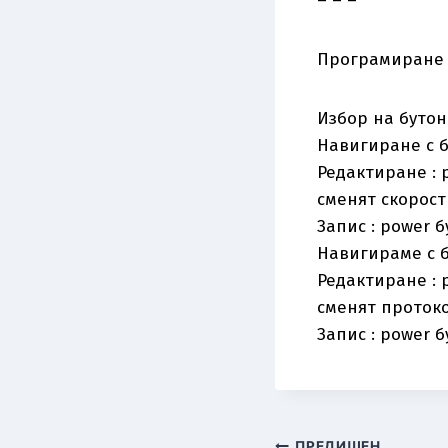
– – –
Програмиране н
Избор на буто
Навигиране с б
Редактиране : 
сменят скорост
Запис : power 
Навигираме с б
Редактиране : 
сменят протоко
Запис : power 
ПРЕДИШЕН