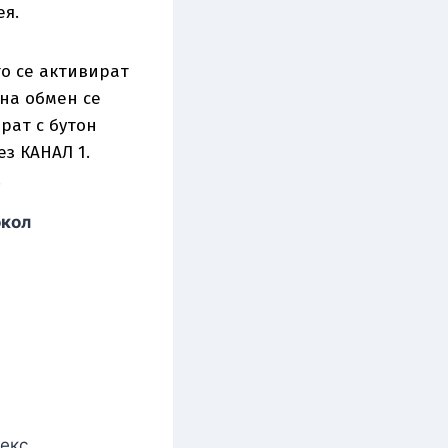
ея.
о се активират
 на обмен се
арат с бутон
з КАНАЛ 1.
.
кол
текс