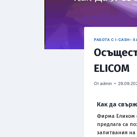
РАБОТА С I-CASH– 
Oсъщест
ELICOM
От
admin
29.09.20
Как да свърж
Фирма Еликом е
предлага са по
запитвания на 