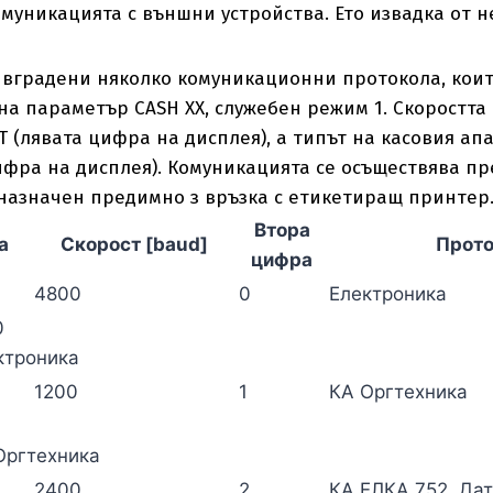
муникацията с външни устройства. Ето извадка от н
 вградени няколко комуникационни протокола, коит
на параметър CASH XX, служебен режим 1. Скоростта
 T (лявата цифра на дисплея), а типът на касовия ап
ифра на дисплея). Комуникацията се осъществява пре
назначен предимно з връзка с етикетиращ принтер
Втора
а
Скорост [baud]
Прото
цифра
4800
0
Електроника
0
ктроника
1200
1
КА Оргтехника
1
Оргтехника
2400
2
КА ЕЛКА 752, Да