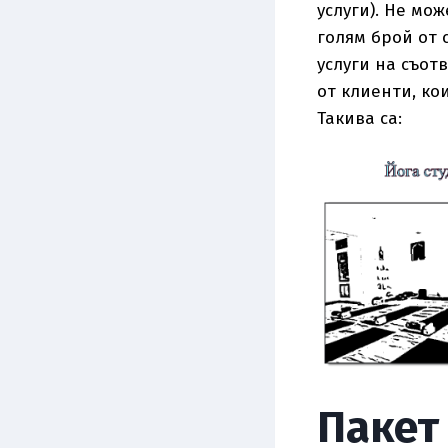
услуги). Не мо
голям брой от 
услуги на съот
от клиенти, ко
Такива са:
Пакет