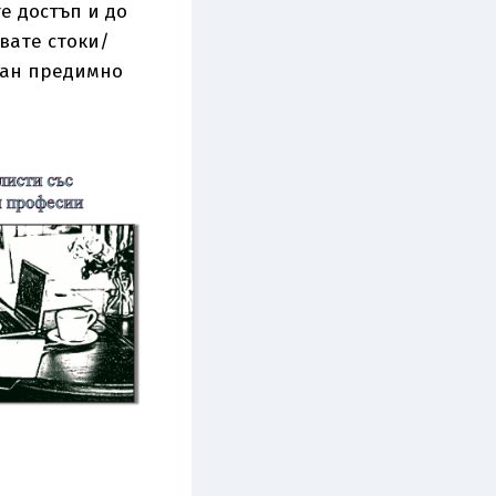
е достъп и до
вате стоки/
тан предимно