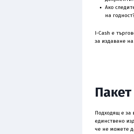
Ако следит
на годност
I-Cash е търго
за издаване на
Пакет
Подходящ е за в
единствено изд
че не можете д