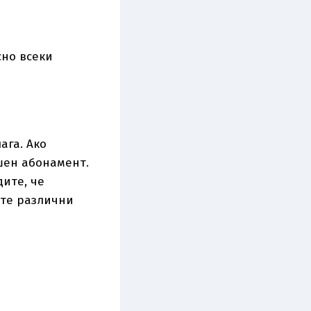
сно всеки
ага. Ако
шен абонамент.
дите, че
ите различни