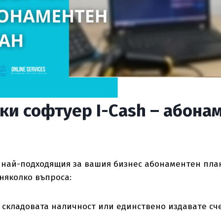
ки софтуер I-Cash – абона
 най-подходящия за вашия бизнес абонаментен план
няколко въпроса:
 складовата наличност или единствено издавате сч
?