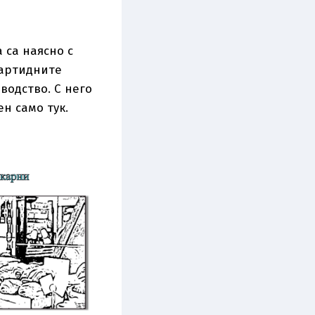
 са наясно с
партидните
водство. С него
н само тук.