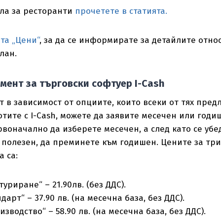
ула за ресторанти
прочетете в статията.
та „Цени“
, за да се информирате за детайлите отно
лан.
мент за търговски софтуер I-Cash
 в зависимост от опциите, които всеки от тях предл
тите с I-Cash, можете да заявите месечен или годи
воначално да изберете месечен, а след като се убе
 полезен, да преминете към годишен. Цените за тр
а са:
уриране“ – 21.90лв. (без ДДС).
дарт“ – 37.90 лв. (на месечна база, без ДДС).
зводство“ – 58.90 лв. (на месечна база, без ДДС).