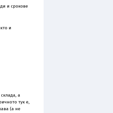
иди и срокове
акто и
 склада, а
ичното тук е,
кава (а не