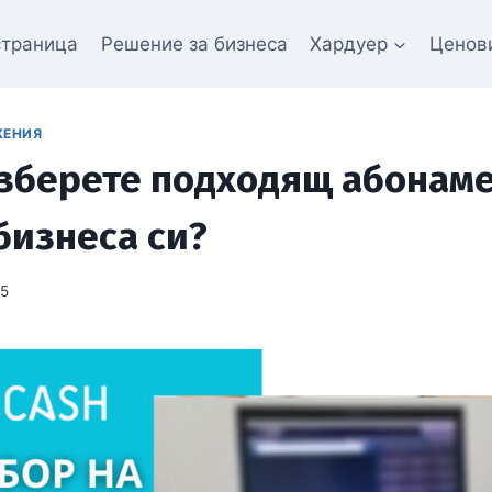
страница
Решение за бизнеса
Хардуер
Ценов
ЖЕНИЯ
изберете подходящ абонам
бизнеса си?
25