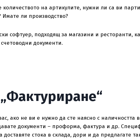
е количеството на артикулите, нужни ли са ви парт
? Имате ли производство?
вски софтуер, подходящ за магазини и ресторанти, к
 счетоводни документи.
 „Фактуриране“
ас, ако не ви е нужно да сте наясно с наличността в
авате документи – проформа, фактура и др. Специф
а доставяте стока в склада, дори и да предлагате та