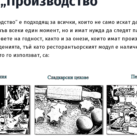
 „Производство“
дство“ е подходящ за всички, които не само искат да
ъв всеки един момент, но и имат нужда да следят 
вете на годност, както и за онези, които имат произ
денията, тъй като ресторантьорският модул е наличе
о го използват, са: