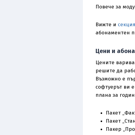
Повече за мод
Вижте и
секция
абонаментен п
Цени и абона
Цените вариват
решите да рабо
Възможно е пър
софтуерът ви е
плана за годин
Пакет „Факт
Пакет „Стан
Пакер „Прои