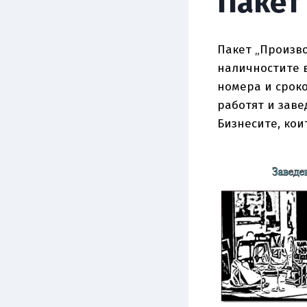
Пакет
Пакет „Произво
наличностите в
номера и сроко
работят и заве
Бизнесите, коит