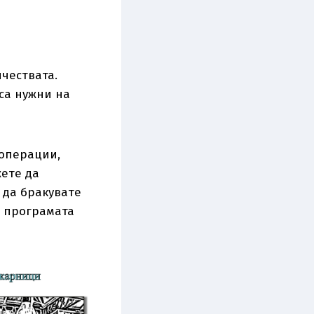
чествата.
са нужни на
 операции,
жете да
 да бракувате
о програмата