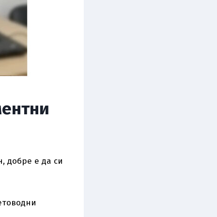
ментни
, добре е да си
етоводни