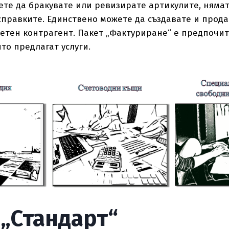
жете да бракувате или ревизирате артикулите, нямат
справките. Единствено можете да създавате и прода
ветен контрагент. Пакет „Фактуриране“ е предпочи
ито предлагат услуги.
 „Стандарт“