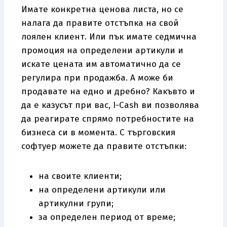
Имате конкретна ценова листа, но се
налага да правите отстъпка на свой
лоялен клиент. Или пък имате седмична
промоция на определени артикули и
искате цената им автоматично да се
регулира при продажба. А може би
продавате на едно и дребно? Какъвто и
да е казусът при вас, I-Cash ви позволява
да реагирате спрямо потребностите на
бизнеса си в момента. С търговския
софтуер можете да правите отстъпки:
на своите клиенти;
на определени артикули или
артикулни групи;
за определен период от време;