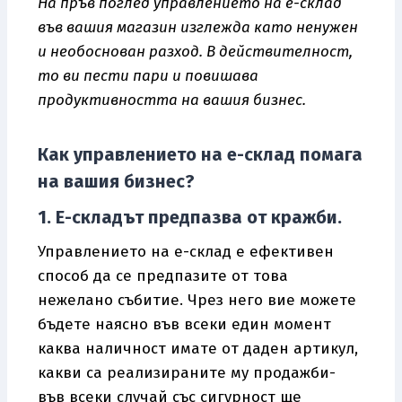
На пръв поглед управлението на е-склад
във вашия магазин изглежда като ненужен
и необоснован разход. В действителност,
то ви пести пари и повишава
продуктивността на вашия бизнес.
Как управлението на е-склад помага
на вашия бизнес?
1. Е-складът предпазва от кражби.
Управлението на е-склад е ефективен
способ да се предпазите от това
нежелано събитие. Чрез него вие можете
бъдете наясно във всеки един момент
каква наличност имате от даден артикул,
какви са реализираните му продажби-
във всеки случай със сигурност ще