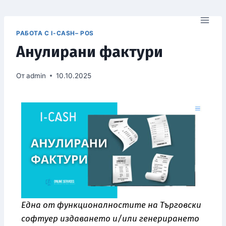
РАБОТА С I-CASH– POS
Анулирани фактури
От
admin
10.10.2025
Една от функционалностите на Търговски
софтуер издаването и/или генерирането