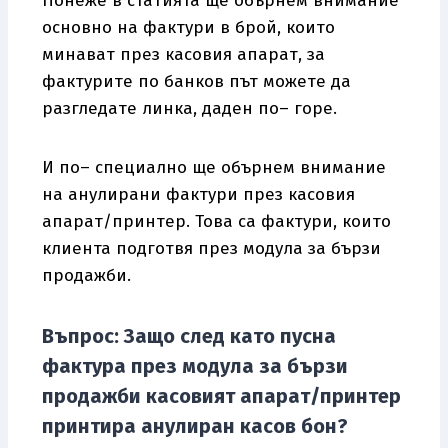
Понеже в статията ще обърнем внимание
основно на фактури в брой, които
минават през касовия апарат, за
фактурите по банков път можете да
разгледате линка, даден по– горе.
И по– специално ще обърнем внимание
на анулирани фактури през касовия
апарат/принтер. Това са фактури, които
клиента подготвя през модула за бързи
продажби.
Въпрос: Защо след като пусна
фактура през модула за бързи
продажби касовият апарат/принтер
принтира анулиран касов бон?