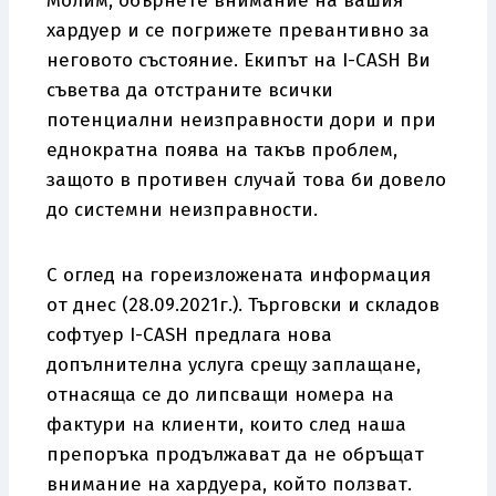
Молим, обърнете внимание на вашия
хардуер и се погрижете превантивно за
неговото състояние. Екипът на I-CASH Ви
съветва да отстраните всички
потенциални неизправности дори и при
еднократна поява на такъв проблем,
защото в противен случай това би довело
до системни неизправности.
С оглед на гореизложената информация
от днес (28.09.2021г.). Търговски и складов
софтуер I-CASH предлага нова
допълнителна услуга срещу заплащане,
отнасяща се до липсващи номера на
фактури на клиенти, които след наша
препоръка продължават да не обръщат
внимание на хардуера, който ползват.