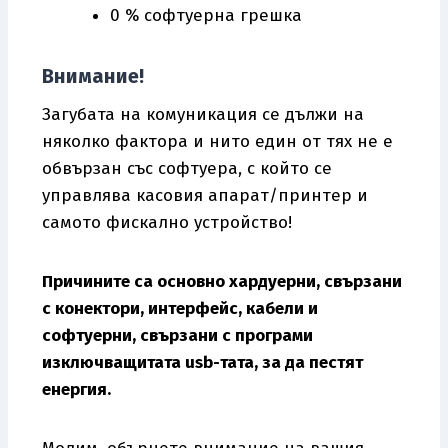
0 % софтуерна грешка
Внимание!
Загубата на комуникация се дължи на
няколко фактора и нито един от тях не е
обвързан със софтуера, с който се
управлява касовия апарат/принтер и
самото фискално устройство!
Причините са основно хардуерни, свързани
с конектори, интерфейс, кабели и
софтуерни, свързани с програми
изключващитата usb-тата, за да пестят
енергия.