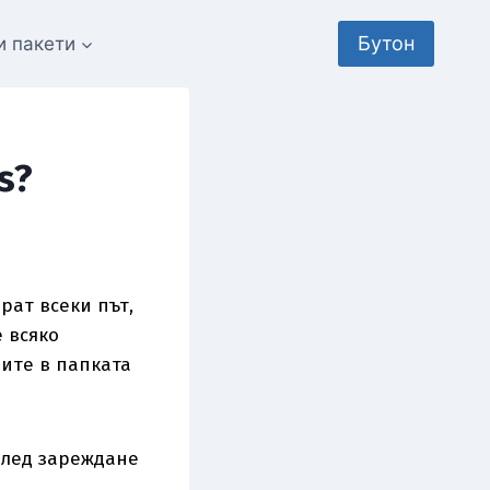
Бутон
и пакети
s?
рат всеки път,
 всяко
вите в папката
след зареждане