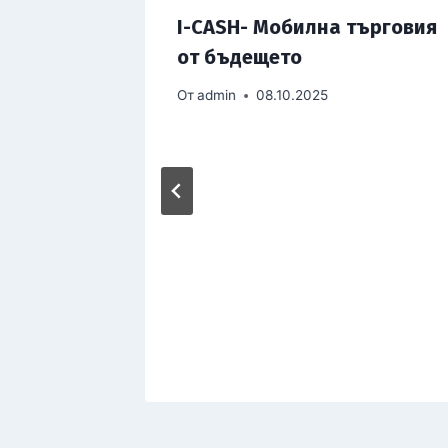
ешки
I-CASH- Мобилна търговия
орно
от бъдещето
От
admin
08.10.2025