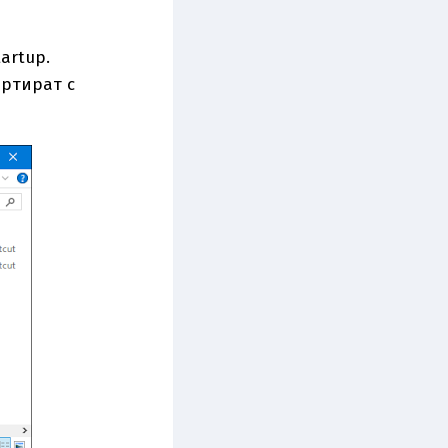
artup.
артират с