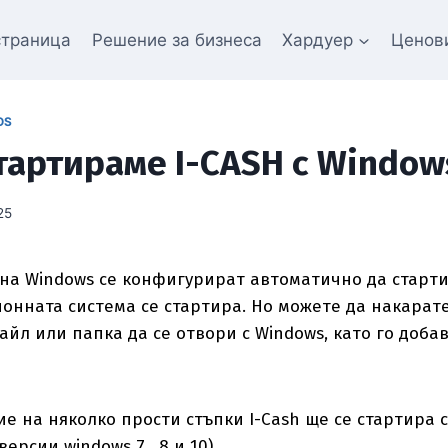
страница
Решение за бизнеса
Хардуер
Ценов
OS
стартираме I-CASH с Window
25
а Windows се конфигурират автоматично да старти
онната система се стартира. Но можете да накарате
йл или папка да се отвори с Windows, като го доба
е на няколко прости стъпки I-Cash ще се стартира 
версии windows 7 , 8 и 10).