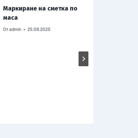
Маркиране на сметка по
Отчети
маса
бързи 
От
admin
25.09.2025
От
admin