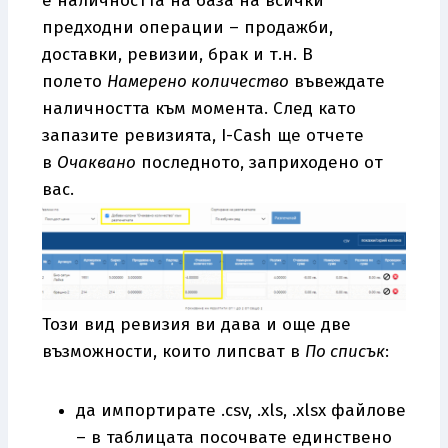
е наличността на база на всички
предходни операции – продажби,
доставки, ревизии, брак и т.н. В
полето
Намерено количество
въвеждате
наличността към момента. След като
запазите ревизията, I-Cash ще отчете
в
Очаквано
последното, заприходено от
вас.
Този вид ревизия ви дава и още две
възможности, които липсват в
По списък
:
да импортирате .csv, .xls, .xlsx файлове
– в таблицата посочвате единствено