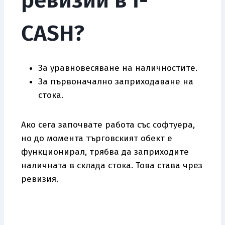
ревизии в I-
CASH?
За уравновесяване на наличностите.
За първоначално заприходаване на
стока.
Ако сега започвате работа със софтуера,
но до момента търговският обект е
функционирал, трябва да заприходите
наличната в склада стока. Това става чрез
ревизия.