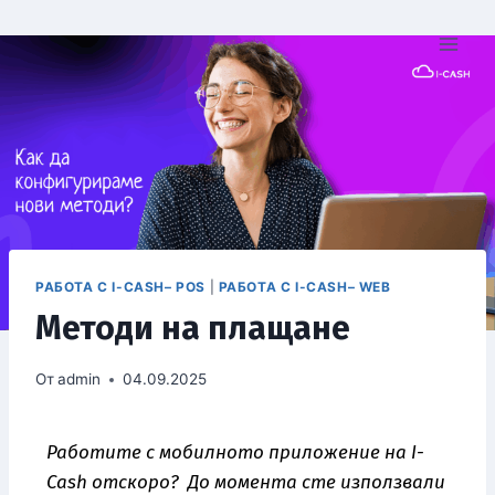
РАБОТА С I-CASH– POS
|
РАБОТА С I-CASH– WEB
Методи на плащане
От
admin
04.09.2025
Работите с мобилното приложение на I-
Cash отскоро? До момента сте използвали